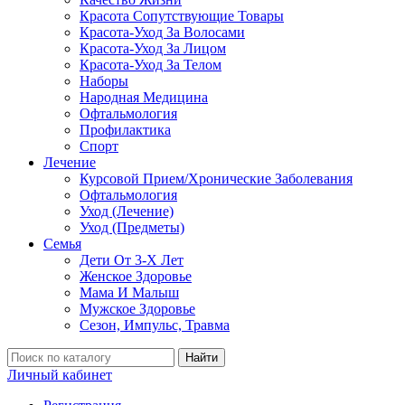
Красота Сопутствующие Товары
Красота-Уход За Волосами
Красота-Уход За Лицом
Красота-Уход За Телом
Наборы
Народная Медицина
Офтальмология
Профилактика
Спорт
Лечение
Курсовой Прием/Хронические Заболевания
Офтальмология
Уход (Лечение)
Уход (Предметы)
Семья
Дети От 3-Х Лет
Женское Здоровье
Мама И Малыш
Мужское Здоровье
Сезон, Импульс, Травма
Найти
Личный кабинет