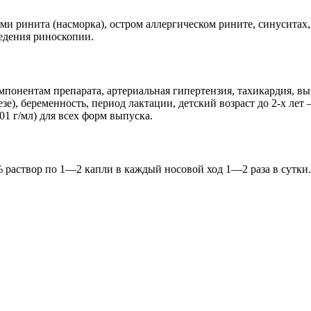
и ринита (насморка), остром аллергическом рините, синуситах,
ведения риноскопии.
понентам препарата, артериальная гипертензия, тахикардия, вы
е), беременность, период лактации, детский возраст до 2-х лет 
01 г/мл) для всех форм выпуска.
% раствор по 1—2 капли в каждый носовой ход 1—2 раза в сутки. 