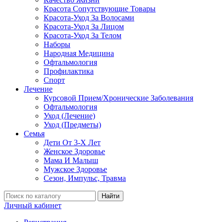
Красота Сопутствующие Товары
Красота-Уход За Волосами
Красота-Уход За Лицом
Красота-Уход За Телом
Наборы
Народная Медицина
Офтальмология
Профилактика
Спорт
Лечение
Курсовой Прием/Хронические Заболевания
Офтальмология
Уход (Лечение)
Уход (Предметы)
Семья
Дети От 3-Х Лет
Женское Здоровье
Мама И Малыш
Мужское Здоровье
Сезон, Импульс, Травма
Найти
Личный кабинет