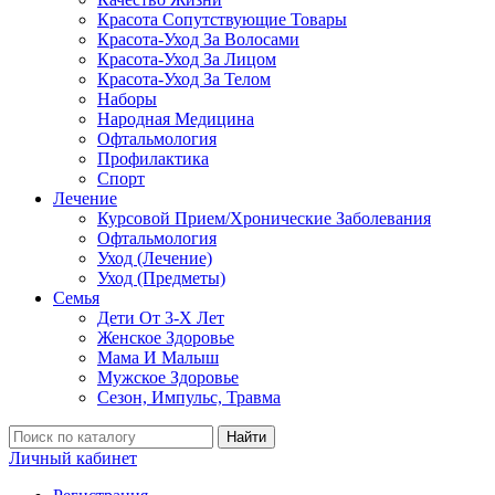
Красота Сопутствующие Товары
Красота-Уход За Волосами
Красота-Уход За Лицом
Красота-Уход За Телом
Наборы
Народная Медицина
Офтальмология
Профилактика
Спорт
Лечение
Курсовой Прием/Хронические Заболевания
Офтальмология
Уход (Лечение)
Уход (Предметы)
Семья
Дети От 3-Х Лет
Женское Здоровье
Мама И Малыш
Мужское Здоровье
Сезон, Импульс, Травма
Найти
Личный кабинет