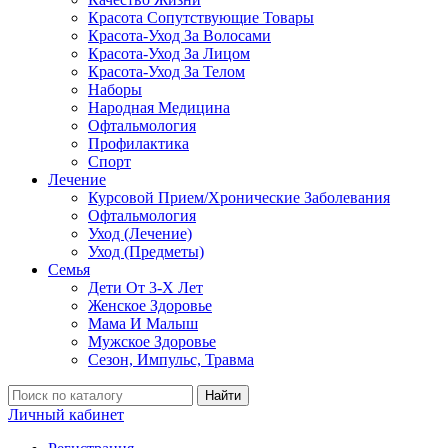
Красота Сопутствующие Товары
Красота-Уход За Волосами
Красота-Уход За Лицом
Красота-Уход За Телом
Наборы
Народная Медицина
Офтальмология
Профилактика
Спорт
Лечение
Курсовой Прием/Хронические Заболевания
Офтальмология
Уход (Лечение)
Уход (Предметы)
Семья
Дети От 3-Х Лет
Женское Здоровье
Мама И Малыш
Мужское Здоровье
Сезон, Импульс, Травма
Найти
Личный кабинет