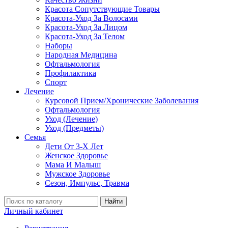
Красота Сопутствующие Товары
Красота-Уход За Волосами
Красота-Уход За Лицом
Красота-Уход За Телом
Наборы
Народная Медицина
Офтальмология
Профилактика
Спорт
Лечение
Курсовой Прием/Хронические Заболевания
Офтальмология
Уход (Лечение)
Уход (Предметы)
Семья
Дети От 3-Х Лет
Женское Здоровье
Мама И Малыш
Мужское Здоровье
Сезон, Импульс, Травма
Найти
Личный кабинет