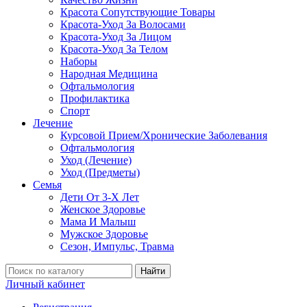
Красота Сопутствующие Товары
Красота-Уход За Волосами
Красота-Уход За Лицом
Красота-Уход За Телом
Наборы
Народная Медицина
Офтальмология
Профилактика
Спорт
Лечение
Курсовой Прием/Хронические Заболевания
Офтальмология
Уход (Лечение)
Уход (Предметы)
Семья
Дети От 3-Х Лет
Женское Здоровье
Мама И Малыш
Мужское Здоровье
Сезон, Импульс, Травма
Найти
Личный кабинет