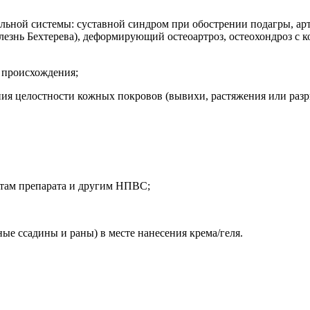
льной системы: суставной синдром при обострении подагры, ар
знь Бехтерева), деформирующий остеоартроз, остеохондроз с к
 происхождения;
ния целостности кожных покровов (вывихи, растяжения или раз
нтам препарата и другим НПВС;
ые ссадины и раны) в месте нанесения крема/геля.