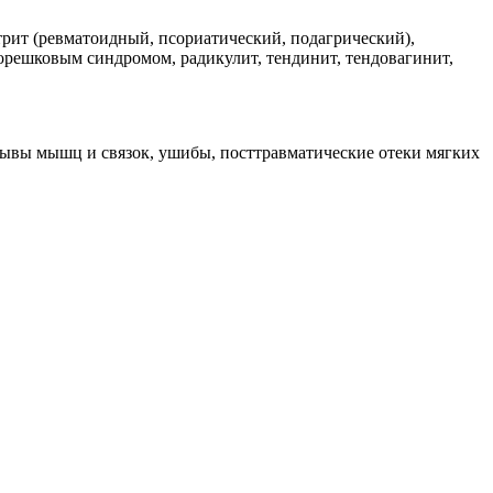
трит (ревматоидный, псориатический, подагрический),
орешковым синдромом, радикулит, тендинит, тендовагинит,
рывы мышц и связок, ушибы, посттравматические отеки мягких