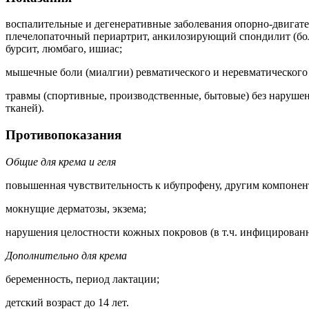
воспалительные и дегенеративные заболевания опорно-двигате
плечелопаточный периартрит, анкилозирующий спондилит (боле
бурсит, люмбаго, ишиас;
мышечные боли (миалгии) ревматического и неревматического
травмы (спортивные, производственные, бытовые) без наруше
тканей).
Противопоказания
Общие для крема и геля
повышенная чувствительность к ибупрофену, другим компоне
мокнущие дерматозы, экзема;
нарушения целостности кожных покровов (в т.ч. инфицированн
Дополнительно для крема
беременность, период лактации;
детский возраст до 14 лет.