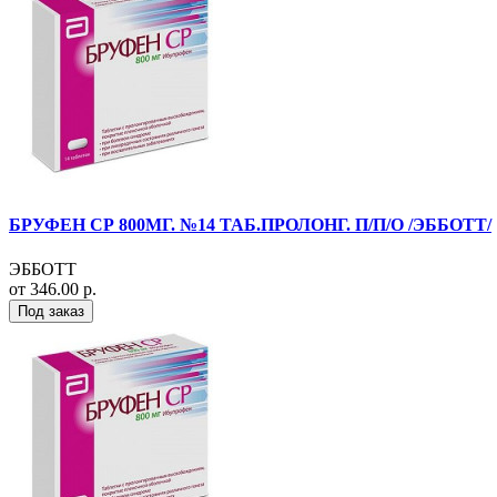
БРУФЕН СР 800МГ. №14 ТАБ.ПРОЛОНГ. П/П/О /ЭББОТТ/
ЭББОТТ
от 346.00 р.
Под заказ