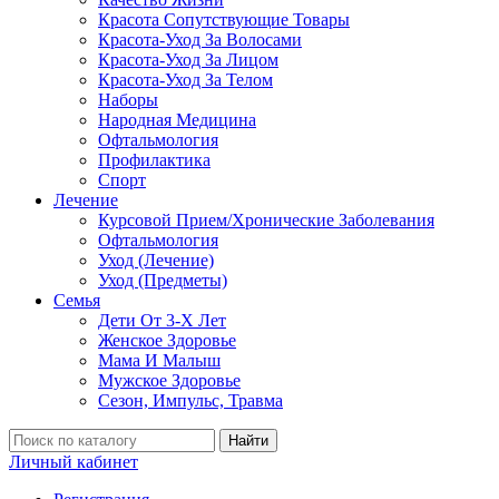
Красота Сопутствующие Товары
Красота-Уход За Волосами
Красота-Уход За Лицом
Красота-Уход За Телом
Наборы
Народная Медицина
Офтальмология
Профилактика
Спорт
Лечение
Курсовой Прием/Хронические Заболевания
Офтальмология
Уход (Лечение)
Уход (Предметы)
Семья
Дети От 3-Х Лет
Женское Здоровье
Мама И Малыш
Мужское Здоровье
Сезон, Импульс, Травма
Найти
Личный кабинет