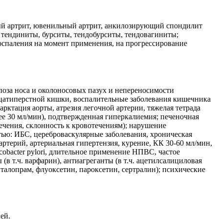
ный артрит, ювенильный артрит, анкилозирующий спондилит
- тендиниты, бурситы, тендобурситы, тендовагиниты;
воспаления на момент применения, на прогрессирование
оза носа и околоносовых пазух и непереносимости
адцатиперстной кишки, воспалительные заболевания кишечника
арктация аорты, атрезия легочной артерии, тяжелая тетрада
ее 30 мл/мин), подтвержденная гиперкалиемия; печеночная
ечения, склонность к кровотечениям); нарушение
стью: ИБС, цереброваскулярные заболевания, хроническая
ртерий, артериальная гипертензия, курение, КК 30-60 мл/мин,
obacter pylori, длительное применение НПВС, частое
в т.ч. варфарин), антиагреганты (в т.ч. ацетилсалициловая
италопрам, флуоксетин, пароксетин, сертралин); психические
ей.