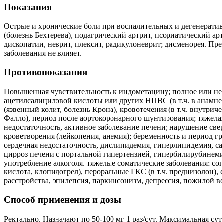
Показания
Острые и хронические боли при воспалительных и дегенерати
(болезнь Бехтерева), подагрический артрит, псориатический ар
дископатии, неврит, плексит, радикулоневрит; дисменорея. П
заболевания не влияет.
Противопоказания
Повышенная чувствительность к индометацину; полное или не
ацетилсалициловой кислоты или других НПВС (в т.ч. в анамне
(язвенный колит, болезнь Крона), кровотечения (в т.ч. внутри
Фалло), период после аортокоронарного шунтирования; тяжелая
недостаточность, активное заболевание печени; нарушение све
кроветворения (лейкопения, анемия); беременность и период г
сердечная недостаточность, дислипидемия, гиперлипидемия, са
цирроз печени с портальной гипертензией, гипербилирубинеми
употребление алкоголя, тяжелые соматические заболевания; со
кислота, клопидогрел), пероральные ГКС (в т.ч. преднизолон),
расстройства, эпилепсия, паркинсонизм, депрессия, пожилой во
Способ применения и дозы
Ректально. Назначают по 50-100 мг 1 раз/сут. Максимальная сут