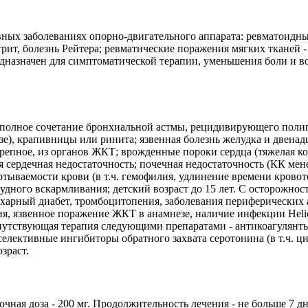
вных заболеваниях опорно-двигательного аппарата: ревматоид
трит, болезнь Рейтера; ревматические поражения мягких тканей 
редназначен для симптоматической терапии, уменьшения боли и 
полное сочетание бронхиальной астмы, рецидивирующего полип
зе), крапивницы или ринита; язвенная болезнь желудка и двен
черепное, из органов ЖКТ; врожденные пороки сердца (тяжелая ко
 сердечная недостаточность; почечная недостаточность (КК мен
ртываемости крови (в т.ч. гемофилия, удлинение времени кровот
рудного вскармливания; детский возраст до 15 лет. С осторожно
харный диабет, тромбоцитопения, заболевания периферических а
я, язвенное поражение ЖКТ в анамнезе, наличие инфекции Helic
путствующая терапия следующими препаратами - антикоагулянты (
 селективные ингибиторы обратного захвата серотонина (в т.ч. ц
зраст.
очная доза - 200 мг. Продолжительность лечения - не больше 7 дн