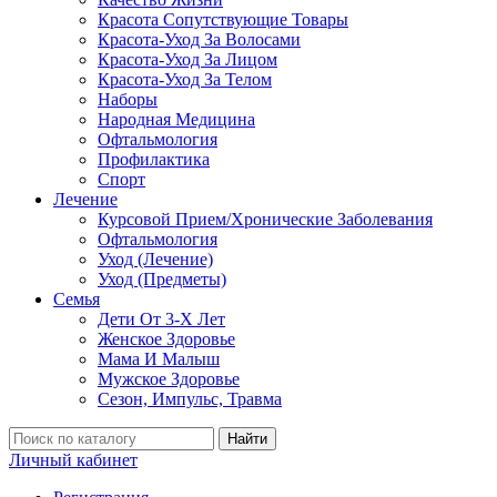
Красота Сопутствующие Товары
Красота-Уход За Волосами
Красота-Уход За Лицом
Красота-Уход За Телом
Наборы
Народная Медицина
Офтальмология
Профилактика
Спорт
Лечение
Курсовой Прием/Хронические Заболевания
Офтальмология
Уход (Лечение)
Уход (Предметы)
Семья
Дети От 3-Х Лет
Женское Здоровье
Мама И Малыш
Мужское Здоровье
Сезон, Импульс, Травма
Найти
Личный кабинет