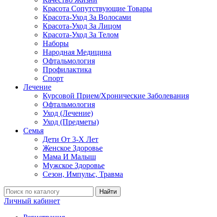
Красота Сопутствующие Товары
Красота-Уход За Волосами
Красота-Уход За Лицом
Красота-Уход За Телом
Наборы
Народная Медицина
Офтальмология
Профилактика
Спорт
Лечение
Курсовой Прием/Хронические Заболевания
Офтальмология
Уход (Лечение)
Уход (Предметы)
Семья
Дети От 3-Х Лет
Женское Здоровье
Мама И Малыш
Мужское Здоровье
Сезон, Импульс, Травма
Найти
Личный кабинет