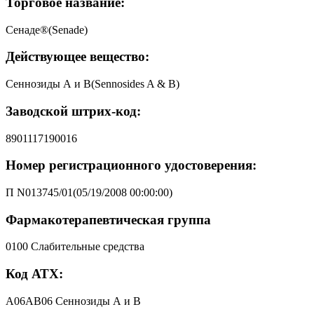
Торговое название:
Сенаде®(Senade)
Действующее вещество:
Сеннозиды А и B(Sennosides A & B)
Заводской штрих-код:
8901117190016
Номер регистрационного удостоверения:
П N013745/01(05/19/2008 00:00:00)
Фармакотерапевтическая группа
0100 Слабительные средства
Код АТХ:
A06AB06 Сеннозиды А и В