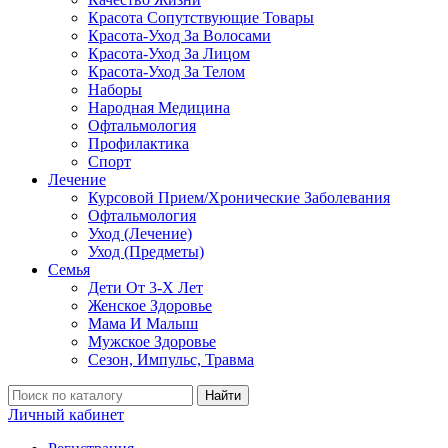
Красота Сопутствующие Товары
Красота-Уход За Волосами
Красота-Уход За Лицом
Красота-Уход За Телом
Наборы
Народная Медицина
Офтальмология
Профилактика
Спорт
Лечение
Курсовой Прием/Хронические Заболевания
Офтальмология
Уход (Лечение)
Уход (Предметы)
Семья
Дети От 3-Х Лет
Женское Здоровье
Мама И Малыш
Мужское Здоровье
Сезон, Импульс, Травма
Найти
Личный кабинет