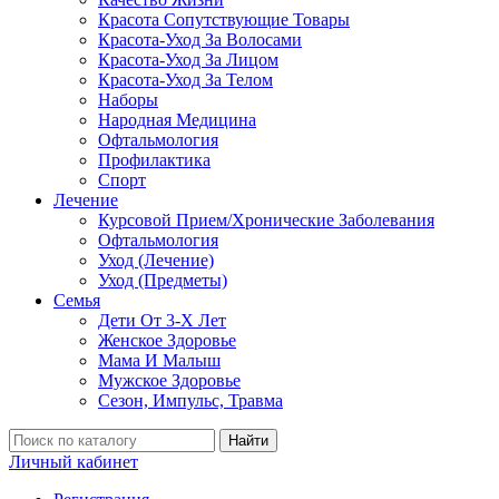
Красота Сопутствующие Товары
Красота-Уход За Волосами
Красота-Уход За Лицом
Красота-Уход За Телом
Наборы
Народная Медицина
Офтальмология
Профилактика
Спорт
Лечение
Курсовой Прием/Хронические Заболевания
Офтальмология
Уход (Лечение)
Уход (Предметы)
Семья
Дети От 3-Х Лет
Женское Здоровье
Мама И Малыш
Мужское Здоровье
Сезон, Импульс, Травма
Найти
Личный кабинет