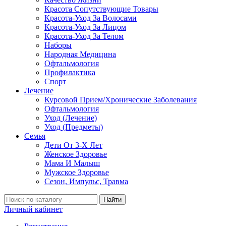
Красота Сопутствующие Товары
Красота-Уход За Волосами
Красота-Уход За Лицом
Красота-Уход За Телом
Наборы
Народная Медицина
Офтальмология
Профилактика
Спорт
Лечение
Курсовой Прием/Хронические Заболевания
Офтальмология
Уход (Лечение)
Уход (Предметы)
Семья
Дети От 3-Х Лет
Женское Здоровье
Мама И Малыш
Мужское Здоровье
Сезон, Импульс, Травма
Найти
Личный кабинет