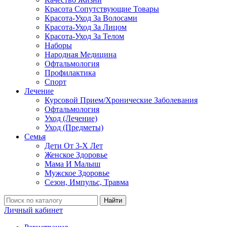
Красота Сопутствующие Товары
Красота-Уход За Волосами
Красота-Уход За Лицом
Красота-Уход За Телом
Наборы
Народная Медицина
Офтальмология
Профилактика
Спорт
Лечение
Курсовой Прием/Хронические Заболевания
Офтальмология
Уход (Лечение)
Уход (Предметы)
Семья
Дети От 3-Х Лет
Женское Здоровье
Мама И Малыш
Мужское Здоровье
Сезон, Импульс, Травма
Найти
Личный кабинет