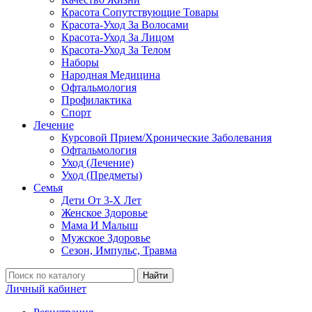
Красота Сопутствующие Товары
Красота-Уход За Волосами
Красота-Уход За Лицом
Красота-Уход За Телом
Наборы
Народная Медицина
Офтальмология
Профилактика
Спорт
Лечение
Курсовой Прием/Хронические Заболевания
Офтальмология
Уход (Лечение)
Уход (Предметы)
Семья
Дети От 3-Х Лет
Женское Здоровье
Мама И Малыш
Мужское Здоровье
Сезон, Импульс, Травма
Найти
Личный кабинет