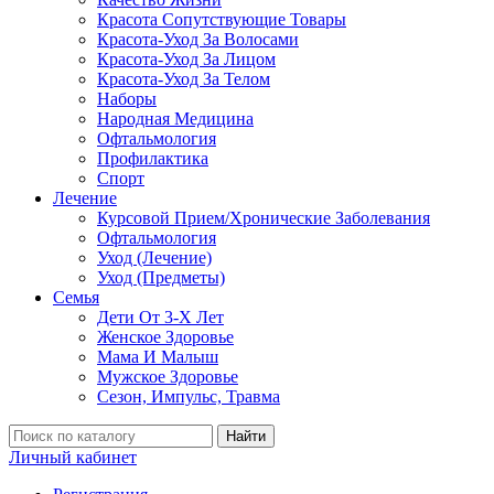
Красота Сопутствующие Товары
Красота-Уход За Волосами
Красота-Уход За Лицом
Красота-Уход За Телом
Наборы
Народная Медицина
Офтальмология
Профилактика
Спорт
Лечение
Курсовой Прием/Хронические Заболевания
Офтальмология
Уход (Лечение)
Уход (Предметы)
Семья
Дети От 3-Х Лет
Женское Здоровье
Мама И Малыш
Мужское Здоровье
Сезон, Импульс, Травма
Найти
Личный кабинет