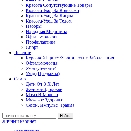
Красота Сопутствующие Товары
Красота-Уход За Волосами
Красота-Уход За Лицом
Красота-Уход За Телом
Наборы
Народная Медицина
Офтальмология
Профилактика
Спорт
Лечение
Курсовой Прием/Хронические Заболевания
Офтальмология
Уход (Лечение)
Уход (Предметы)
Семья
Дети От 3-Х Лет
Женское Здоровье
Мама И Малыш
Мужское Здоровье
Сезон, Импульс, Травма
Найти
Личный кабинет