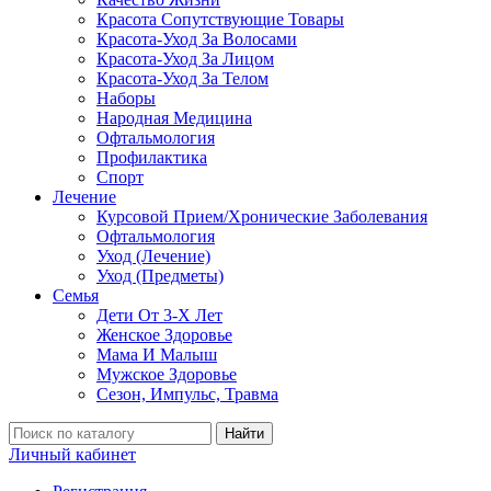
Красота Сопутствующие Товары
Красота-Уход За Волосами
Красота-Уход За Лицом
Красота-Уход За Телом
Наборы
Народная Медицина
Офтальмология
Профилактика
Спорт
Лечение
Курсовой Прием/Хронические Заболевания
Офтальмология
Уход (Лечение)
Уход (Предметы)
Семья
Дети От 3-Х Лет
Женское Здоровье
Мама И Малыш
Мужское Здоровье
Сезон, Импульс, Травма
Найти
Личный кабинет