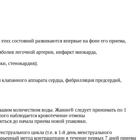
этих состояний развиваются впервые на фоне его приема,
мболия легочной артерии, инфаркт миокарда,
и, стенокардия);
 клапанного аппарата сердца, фибрилляция предсердий,
большим количеством воды. Жанин® следует принимать по 1
орого наблюдается кровотечение отмены
иться до начала приема новой упаковки.
труального цикла (т.е. в 1-й день менструального
 барьерный метод контрацепции в течение первых 7 дней приема