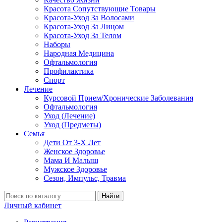
Красота Сопутствующие Товары
Красота-Уход За Волосами
Красота-Уход За Лицом
Красота-Уход За Телом
Наборы
Народная Медицина
Офтальмология
Профилактика
Спорт
Лечение
Курсовой Прием/Хронические Заболевания
Офтальмология
Уход (Лечение)
Уход (Предметы)
Семья
Дети От 3-Х Лет
Женское Здоровье
Мама И Малыш
Мужское Здоровье
Сезон, Импульс, Травма
Найти
Личный кабинет