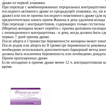
драже из первой упаковки.
При переходе с комбинированных пероральных контрацептивов
последнего активного драже из предыдущей упаковки, но, ни в
драже) или после приема последнего неактивного драже (для п
предпочтительно начать прием Жанина в день удаления кольца 
При переходе с контрацептивов, содержащих только гестагены
(Мирена) женщина может перейти с приема quot;мини-пилиquot;
с инъекционного контрацептива - в день, когда должна быть с
первых 7 дней приема драже.
После аборта в I триместре беременности женщина может нача
После родов или аборта во II триместре беременности рекоменд
необходимо использовать дополнительно барьерный метод кон
должна быть исключена беременность или необходимо дождать
Прием пропущенных драже
Если опоздание в приеме драже менее 12 ч, контрацептивная 
время.