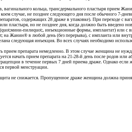
, вагинального кольца, трансдермального пластыря прием Жани
 коем случае, не позднее следующего дня после обычного 7-днев
репаратов, содержащих 28 драже в упаковке). При переходе с ва
или пластыря, но не позднее дня, когда должно быть введено но
 (quot;мини-пилиquot;, инъекционные формы, имплантат) или с
 на Жанин® в любой день (без перерыва), с импланта или внутри
делана следующая инъекция. Во всех случаях необходимо исполь
ть прием препарата немедленно. В этом случае женщина не нужд
уется начать прием препарата на 21-28-й день после родов или аб
трацепции в течение первых 7 дней приема драже. Однако если
ся первой менструации.
защита не снижается. Пропущенное драже женщина должна приня