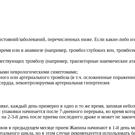
стояний/заболеваний, перечисленных ниже. Если какие-либо из 
ремя или в анамнезе (например, тромбоз глубоких вен, тромбоэ
шествующих тромбозу (например, транзиторные ишемические атак
овыми неврологическими симптомами;
го или артериального тромбоза (в т.ч. осложненные поражения
сердца, неконтролируемая артериальная гипертензия
ковке, каждый день примерно в одно и то же время, запивая не
 упаковки начинается после 7-дневного перерыва, во время кот
на 2-3-й день после приема последнего драже и может не законч
ов в предыдущем месяце прием Жанина начинают в 1-й день менс
труального цикла, но в этом случае рекомендуется использовать