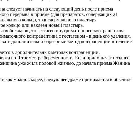
на следует начинать на следующий день после приема
ного перерыва в приеме (для препаратов, содержащих 21
гинального кольца, трансдермального пластыря
вое кольцо или наклеен новый пластырь.
 высвобождающего гестаген внутриматочного контрацептива
маточного контрацептива с гестагеном - в день его удаления,
зовать дополнительно барьерный метод контрацепции в течение
ается в дополнительных методах контрацепции.
орта во II триместре беременности. Если прием начат позднее,
 женщина уже жила половой жизнью, до начала приема Жанина
ть как можно скорее, следующее драже принимается в обычное