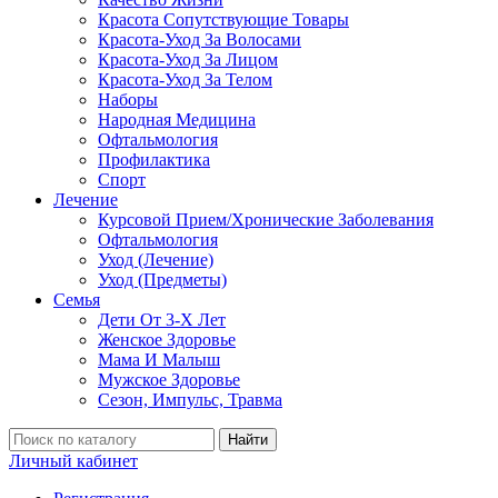
Красота Сопутствующие Товары
Красота-Уход За Волосами
Красота-Уход За Лицом
Красота-Уход За Телом
Наборы
Народная Медицина
Офтальмология
Профилактика
Спорт
Лечение
Курсовой Прием/Хронические Заболевания
Офтальмология
Уход (Лечение)
Уход (Предметы)
Семья
Дети От 3-Х Лет
Женское Здоровье
Мама И Малыш
Мужское Здоровье
Сезон, Импульс, Травма
Найти
Личный кабинет