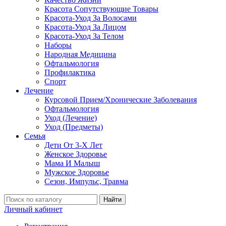
Красота Сопутствующие Товары
Красота-Уход За Волосами
Красота-Уход За Лицом
Красота-Уход За Телом
Наборы
Народная Медицина
Офтальмология
Профилактика
Спорт
Лечение
Курсовой Прием/Хронические Заболевания
Офтальмология
Уход (Лечение)
Уход (Предметы)
Семья
Дети От 3-Х Лет
Женское Здоровье
Мама И Малыш
Мужское Здоровье
Сезон, Импульс, Травма
Найти
Личный кабинет