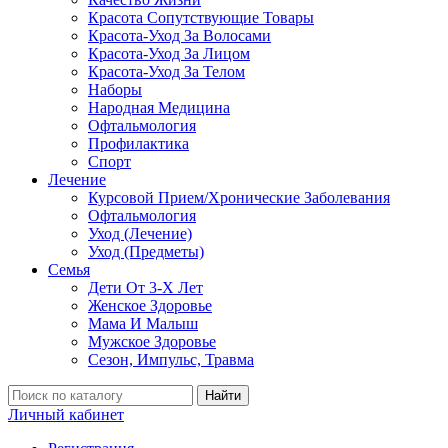
Красота Сопутствующие Товары
Красота-Уход За Волосами
Красота-Уход За Лицом
Красота-Уход За Телом
Наборы
Народная Медицина
Офтальмология
Профилактика
Спорт
Лечение
Курсовой Прием/Хронические Заболевания
Офтальмология
Уход (Лечение)
Уход (Предметы)
Семья
Дети От 3-Х Лет
Женское Здоровье
Мама И Малыш
Мужское Здоровье
Сезон, Импульс, Травма
Найти
Личный кабинет