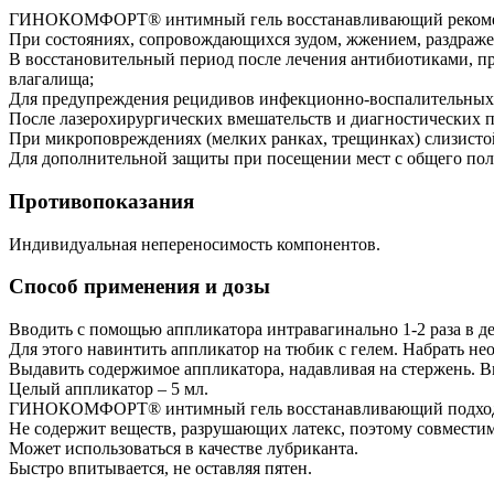
ГИНОКОМФОРТ® интимный гель восстанавливающий рекомен
При состояниях, сопровождающихся зудом, жжением, раздраже
В восстановительный период после лечения антибиотиками, 
влагалища;
Для предупреждения рецидивов инфекционно-воспалительных за
После лазерохирургических вмешательств и диагностических п
При микроповреждениях (мелких ранках, трещинках) слизисто
Для дополнительной защиты при посещении мест с общего поль
Противопоказания
Индивидуальная непереносимость компонентов.
Способ применения и дозы
Вводить с помощью аппликатора интравагинально 1-2 раза в де
Для этого навинтить аппликатор на тюбик с гелем. Набрать не
Выдавить содержимое аппликатора, надавливая на стержень. В
Целый аппликатор – 5 мл.
ГИНОКОМФОРТ® интимный гель восстанавливающий подходи
Не содержит веществ, разрушающих латекс, поэтому совместим
Может использоваться в качестве лубриканта.
Быстро впитывается, не оставляя пятен.