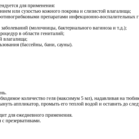
дуется для применения:
нием или сухостью кожного покрова и слизистой влагалища;
противогрибковыми препаратами инфекционно-воспалительных 
болеваний (молочницы, бактериального вагиноза и т.д.);
роцедур в области гениталий;
й влагалища;
зования (бассейны, бани, сауны).
нь.
обходимое количество геля (максимум 5 мл), надавливая на тюби
ынуть аппликатор, промыть его теплой водой и оставить до сл
т для ежедневного применения.
 с презервативами.