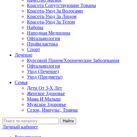
Красота Сопутствующие Товары
Красота-Уход За Волосами
Красота-Уход За Лицом
Красота-Уход За Телом
Наборы
Народная Медицина
Офтальмология
Профилактика
Спорт
Лечение
Курсовой Прием/Хронические Заболевания
Офтальмология
Уход (Лечение)
Уход (Предметы)
Семья
Дети От 3-Х Лет
Женское Здоровье
Мама И Малыш
Мужское Здоровье
Сезон, Импульс, Травма
Найти
Личный кабинет