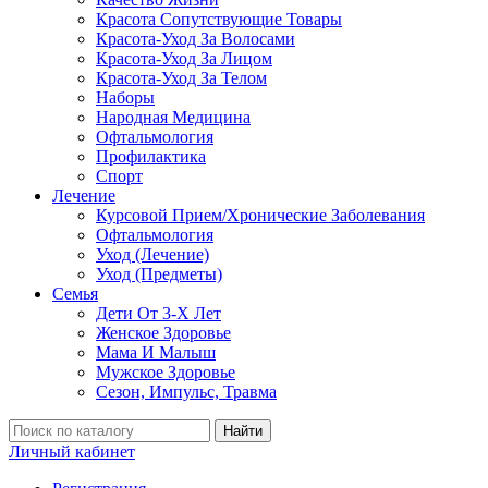
Красота Сопутствующие Товары
Красота-Уход За Волосами
Красота-Уход За Лицом
Красота-Уход За Телом
Наборы
Народная Медицина
Офтальмология
Профилактика
Спорт
Лечение
Курсовой Прием/Хронические Заболевания
Офтальмология
Уход (Лечение)
Уход (Предметы)
Семья
Дети От 3-Х Лет
Женское Здоровье
Мама И Малыш
Мужское Здоровье
Сезон, Импульс, Травма
Найти
Личный кабинет