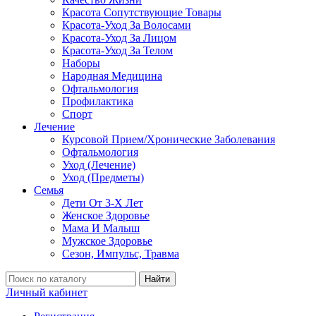
Красота Сопутствующие Товары
Красота-Уход За Волосами
Красота-Уход За Лицом
Красота-Уход За Телом
Наборы
Народная Медицина
Офтальмология
Профилактика
Спорт
Лечение
Курсовой Прием/Хронические Заболевания
Офтальмология
Уход (Лечение)
Уход (Предметы)
Семья
Дети От 3-Х Лет
Женское Здоровье
Мама И Малыш
Мужское Здоровье
Сезон, Импульс, Травма
Найти
Личный кабинет