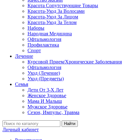
Красота Сопутствующие Товары
Красота-Уход За Волосами
Красота-Уход За Лицом
Красота-Уход За Телом
Наборы
Народная Медицина
Офтальмология
Профилактика
Спорт
Лечение
Курсовой Прием/Хронические Заболевания
Офтальмология
Уход (Лечение)
Уход (Предметы)
Семья
Дети От 3-Х Лет
Женское Здоровье
Мама И Малыш
Мужское Здоровье
Сезон, Импульс, Травма
Найти
Личный кабинет