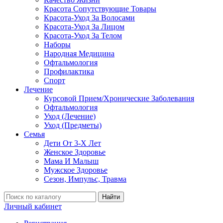
Красота Сопутствующие Товары
Красота-Уход За Волосами
Красота-Уход За Лицом
Красота-Уход За Телом
Наборы
Народная Медицина
Офтальмология
Профилактика
Спорт
Лечение
Курсовой Прием/Хронические Заболевания
Офтальмология
Уход (Лечение)
Уход (Предметы)
Семья
Дети От 3-Х Лет
Женское Здоровье
Мама И Малыш
Мужское Здоровье
Сезон, Импульс, Травма
Найти
Личный кабинет