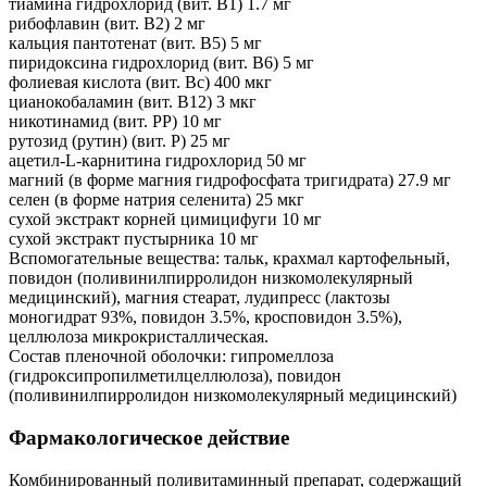
тиамина гидрохлорид (вит. B1) 1.7 мг
рибофлавин (вит. B2) 2 мг
кальция пантотенат (вит. B5) 5 мг
пиридоксина гидрохлорид (вит. B6) 5 мг
фолиевая кислота (вит. Bc) 400 мкг
цианокобаламин (вит. B12) 3 мкг
никотинамид (вит. PP) 10 мг
рутозид (рутин) (вит. P) 25 мг
ацетил-L-карнитина гидрохлорид 50 мг
магний (в форме магния гидрофосфата тригидрата) 27.9 мг
селен (в форме натрия селенита) 25 мкг
сухой экстракт корней цимицифуги 10 мг
сухой экстракт пустырника 10 мг
Вспомогательные вещества: тальк, крахмал картофельный,
повидон (поливинилпирролидон низкомолекулярный
медицинский), магния стеарат, лудипресс (лактозы
моногидрат 93%, повидон 3.5%, кросповидон 3.5%),
целлюлоза микрокристаллическая.
Состав пленочной оболочки: гипромеллоза
(гидроксипропилметилцеллюлоза), повидон
(поливинилпирролидон низкомолекулярный медицинский)
Фармакологическое действие
Комбинированный поливитаминный препарат, содержащий