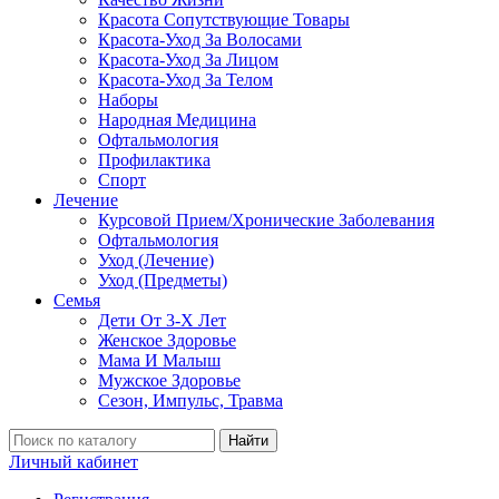
Красота Сопутствующие Товары
Красота-Уход За Волосами
Красота-Уход За Лицом
Красота-Уход За Телом
Наборы
Народная Медицина
Офтальмология
Профилактика
Спорт
Лечение
Курсовой Прием/Хронические Заболевания
Офтальмология
Уход (Лечение)
Уход (Предметы)
Семья
Дети От 3-Х Лет
Женское Здоровье
Мама И Малыш
Мужское Здоровье
Сезон, Импульс, Травма
Найти
Личный кабинет