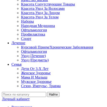
Красота Сопутствующие Товары
Красота-Уход За Волосами
Красота-Уход За Лицом
Красота-Уход За Телом
Наборы
Народная Медицина
Офтальмология
Профилактика
Спорт
Лечение
Курсовой Прием/Хронические Заболевания
Офтальмология
Уход (Лечение)
Уход (Предметы)
Семья
Дети От 3-Х Лет
Женское Здоровье
Мама И Малыш
Мужское Здоровье
Сезон, Импульс, Травма
Найти
Личный кабинет