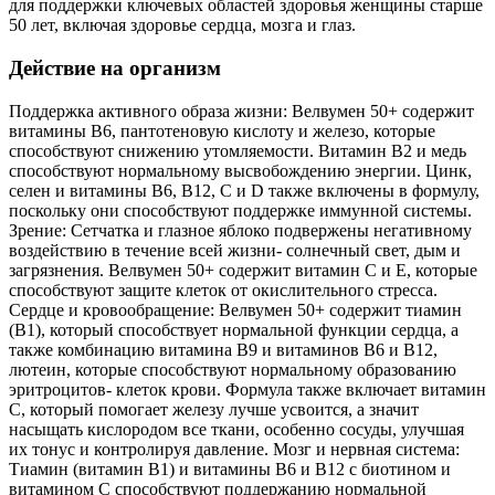
для поддержки ключевых областей здоровья женщины старше
50 лет, включая здоровье сердца, мозга и глаз.
Действие на организм
Поддержка активного образа жизни: Велвумен 50+ содержит
витамины B6, пантотеновую кислоту и железо, которые
способствуют снижению утомляемости. Витамин B2 и медь
способствуют нормальному высвобождению энергии. Цинк,
селен и витамины B6, B12, C и D также включены в формулу,
поскольку они способствуют поддержке иммунной системы.
Зрение: Сетчатка и глазное яблоко подвержены негативному
воздействию в течение всей жизни- солнечный свет, дым и
загрязнения. Велвумен 50+ содержит витамин С и Е, которые
способствуют защите клеток от окислительного стресса.
Сердце и кровообращение: Велвумен 50+ содержит тиамин
(B1), который способствует нормальной функции сердца, а
также комбинацию витамина В9 и витаминов B6 и B12,
лютеин, которые способствуют нормальному образованию
эритроцитов- клеток крови. Формула также включает витамин
С, который помогает железу лучше усвоится, а значит
насыщать кислородом все ткани, особенно сосуды, улучшая
их тонус и контролируя давление. Мозг и нервная система:
Тиамин (витамин В1) и витамины В6 и В12 с биотином и
витамином С способствуют поддержанию нормальной