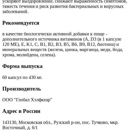
ускоряют выздоровление, снижают выраженность симптомов,
тяжесть течения и риск развития бактериальных и вирусных
заболеваний.
Рекомендуется
в качестве биологически активной добавки к пище -
дополнительного источника витаминов (А, D3 (в 1 капсуле
120 МЕ), E, K1, C, В1, В2, В3, В5, В6, В9, В12, биотина) и
минеральных веществ (железа, цинка, марганца, меди, йода,
хрома, молибдена, селена).
Форма выпуска
60 капсул по 430 мг.
Производитель
ООО "Глобал Хэлфкеар"
Адрес в России
143130, Московская обл., Рузский р-он, пос. Тучково, мкр.
Восточный, д. 6/1