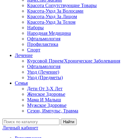
Красота Сопутствующие Товары
Красота-Уход За Волосами
Красота-Уход За Лицом
Красота-Уход За Телом
Наборы
Народная Медицина
Офтальмология
Профилактика
Спорт
Лечение
Курсовой Прием/Хронические Заболевания
Офтальмология
Уход (Лечение)
Уход (Предметы)
Семья
Дети От 3-Х Лет
Женское Здоровье
Мама И Малыш
Мужское Здоровье
Сезон, Импульс, Травма
Найти
Личный кабинет