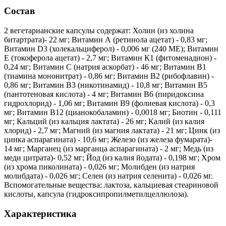
Состав
2 вегетарианские капсулы содержат: Холин (из холина
битартрата)- 22 мг; Витамин А (ретинола ацетат) - 0,83 мг;
Витамин D3 (холекальциферол) - 0,006 мг (240 МЕ); Витамин
Е (токоферола ацетат) - 2,7 мг; Витамин К1 (фитоменадион) -
0,24 мг; Витамин С (натрия аскорбат) - 46 мг; Витамин В1
(тиамина мононитрат) - 0,86 мг; Витамин В2 (рибофлавин) -
0,86 мг; Витамин В3 (никотинамид) - 10,8 мг; Витамин В5
(пантотеновая кислота) - 4 мг; Витамин В6 (пиридоксина
гидрохлорид) - 1,06 мг; Витамин В9 (фолиевая кислота) - 0,3
мг; Витамин В12 (цианокобаламин) - 0,0018 мг; Биотин - 0,111
мг; Кальций (из кальция лактата) - 26 мг; Калий (из калия
хлорид) - 2,7 мг; Магний (из магния лактата) - 21 мг; Цинк (из
цинка аспарагината) - 10,6 мг; Железо (из железа фумарата)-
14 мг; Марганец (из марганца аспарагината) - 2 мг; Медь (из
меди цитрата)- 0,52 мг; Йод (из калия йодата) - 0,198 мг; Хром
(из хрома пиколината) - 0,026 мг; Молибден (из натрия
молибдата) - 0,026 мг; Селен (из натрия селенита) - 0,026 мг.
Вспомогательные вещества: лактоза, кальциевая стеариновой
кислоты, капсула (гидроксипропилметилцеллюлоза).
Характеристика