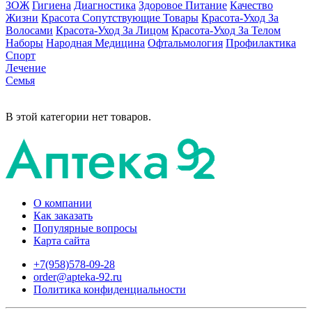
ЗОЖ
Гигиена
Диагностика
Здоровое Питание
Качество
Жизни
Красота Сопутствующие Товары
Красота-Уход За
Волосами
Красота-Уход За Лицом
Красота-Уход За Телом
Наборы
Народная Медицина
Офтальмология
Профилактика
Спорт
Лечение
Семья
В этой категории нет товаров.
О компании
Как заказать
Популярные вопросы
Карта сайта
+7(958)578-09-28
order@apteka-92.ru
Политика конфиденциальности