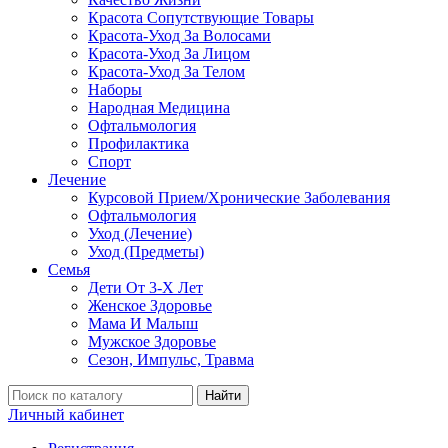
Красота Сопутствующие Товары
Красота-Уход За Волосами
Красота-Уход За Лицом
Красота-Уход За Телом
Наборы
Народная Медицина
Офтальмология
Профилактика
Спорт
Лечение
Курсовой Прием/Хронические Заболевания
Офтальмология
Уход (Лечение)
Уход (Предметы)
Семья
Дети От 3-Х Лет
Женское Здоровье
Мама И Малыш
Мужское Здоровье
Сезон, Импульс, Травма
Найти
Личный кабинет