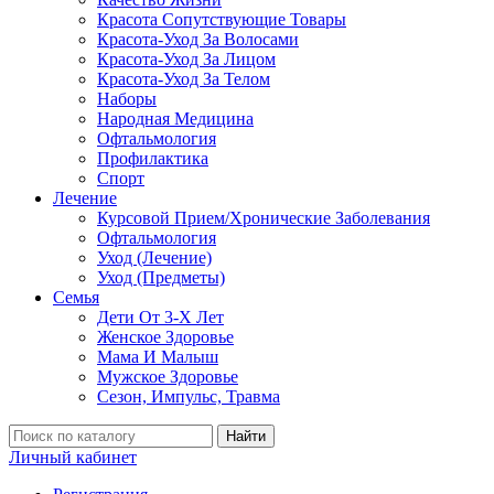
Красота Сопутствующие Товары
Красота-Уход За Волосами
Красота-Уход За Лицом
Красота-Уход За Телом
Наборы
Народная Медицина
Офтальмология
Профилактика
Спорт
Лечение
Курсовой Прием/Хронические Заболевания
Офтальмология
Уход (Лечение)
Уход (Предметы)
Семья
Дети От 3-Х Лет
Женское Здоровье
Мама И Малыш
Мужское Здоровье
Сезон, Импульс, Травма
Найти
Личный кабинет