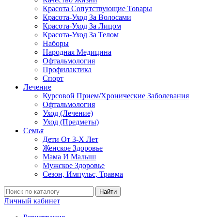
Красота Сопутствующие Товары
Красота-Уход За Волосами
Красота-Уход За Лицом
Красота-Уход За Телом
Наборы
Народная Медицина
Офтальмология
Профилактика
Спорт
Лечение
Курсовой Прием/Хронические Заболевания
Офтальмология
Уход (Лечение)
Уход (Предметы)
Семья
Дети От 3-Х Лет
Женское Здоровье
Мама И Малыш
Мужское Здоровье
Сезон, Импульс, Травма
Найти
Личный кабинет