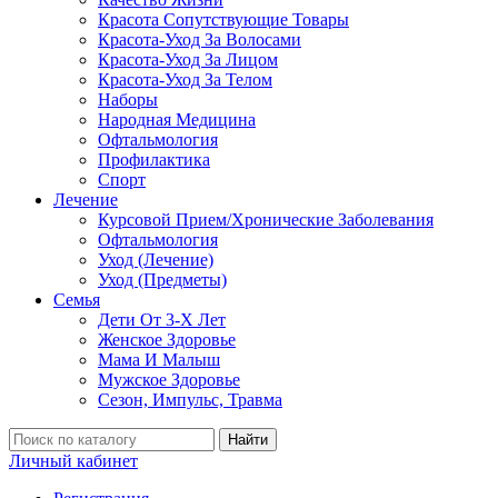
Красота Сопутствующие Товары
Красота-Уход За Волосами
Красота-Уход За Лицом
Красота-Уход За Телом
Наборы
Народная Медицина
Офтальмология
Профилактика
Спорт
Лечение
Курсовой Прием/Хронические Заболевания
Офтальмология
Уход (Лечение)
Уход (Предметы)
Семья
Дети От 3-Х Лет
Женское Здоровье
Мама И Малыш
Мужское Здоровье
Сезон, Импульс, Травма
Найти
Личный кабинет