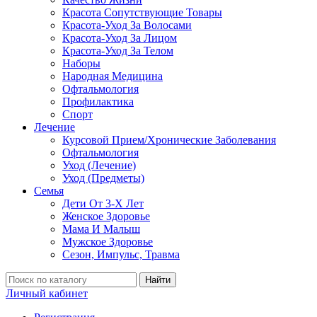
Красота Сопутствующие Товары
Красота-Уход За Волосами
Красота-Уход За Лицом
Красота-Уход За Телом
Наборы
Народная Медицина
Офтальмология
Профилактика
Спорт
Лечение
Курсовой Прием/Хронические Заболевания
Офтальмология
Уход (Лечение)
Уход (Предметы)
Семья
Дети От 3-Х Лет
Женское Здоровье
Мама И Малыш
Мужское Здоровье
Сезон, Импульс, Травма
Найти
Личный кабинет