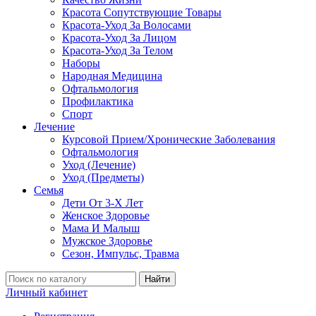
Красота Сопутствующие Товары
Красота-Уход За Волосами
Красота-Уход За Лицом
Красота-Уход За Телом
Наборы
Народная Медицина
Офтальмология
Профилактика
Спорт
Лечение
Курсовой Прием/Хронические Заболевания
Офтальмология
Уход (Лечение)
Уход (Предметы)
Семья
Дети От 3-Х Лет
Женское Здоровье
Мама И Малыш
Мужское Здоровье
Сезон, Импульс, Травма
Найти
Личный кабинет