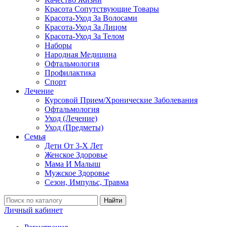
Красота Сопутствующие Товары
Красота-Уход За Волосами
Красота-Уход За Лицом
Красота-Уход За Телом
Наборы
Народная Медицина
Офтальмология
Профилактика
Спорт
Лечение
Курсовой Прием/Хронические Заболевания
Офтальмология
Уход (Лечение)
Уход (Предметы)
Семья
Дети От 3-Х Лет
Женское Здоровье
Мама И Малыш
Мужское Здоровье
Сезон, Импульс, Травма
Найти
Личный кабинет