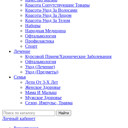
Красота Сопутствующие Товары
Красота-Уход За Волосами
Красота-Уход За Лицом
Красота-Уход За Телом
Наборы
Народная Медицина
Офтальмология
Профилактика
Спорт
Лечение
Курсовой Прием/Хронические Заболевания
Офтальмология
Уход (Лечение)
Уход (Предметы)
Семья
Дети От 3-Х Лет
Женское Здоровье
Мама И Малыш
Мужское Здоровье
Сезон, Импульс, Травма
Найти
Личный кабинет