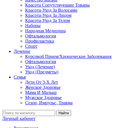
Красота Сопутствующие Товары
Красота-Уход За Волосами
Красота-Уход За Лицом
Красота-Уход За Телом
Наборы
Народная Медицина
Офтальмология
Профилактика
Спорт
Лечение
Курсовой Прием/Хронические Заболевания
Офтальмология
Уход (Лечение)
Уход (Предметы)
Семья
Дети От 3-Х Лет
Женское Здоровье
Мама И Малыш
Мужское Здоровье
Сезон, Импульс, Травма
Найти
Личный кабинет