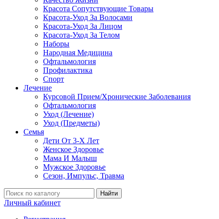
Красота Сопутствующие Товары
Красота-Уход За Волосами
Красота-Уход За Лицом
Красота-Уход За Телом
Наборы
Народная Медицина
Офтальмология
Профилактика
Спорт
Лечение
Курсовой Прием/Хронические Заболевания
Офтальмология
Уход (Лечение)
Уход (Предметы)
Семья
Дети От 3-Х Лет
Женское Здоровье
Мама И Малыш
Мужское Здоровье
Сезон, Импульс, Травма
Найти
Личный кабинет