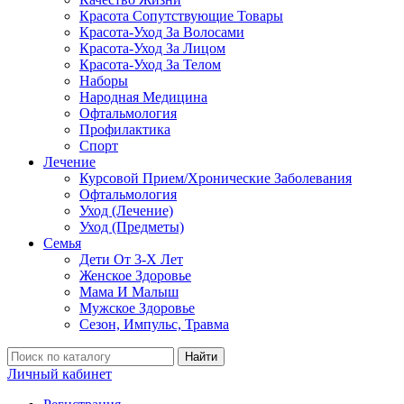
Красота Сопутствующие Товары
Красота-Уход За Волосами
Красота-Уход За Лицом
Красота-Уход За Телом
Наборы
Народная Медицина
Офтальмология
Профилактика
Спорт
Лечение
Курсовой Прием/Хронические Заболевания
Офтальмология
Уход (Лечение)
Уход (Предметы)
Семья
Дети От 3-Х Лет
Женское Здоровье
Мама И Малыш
Мужское Здоровье
Сезон, Импульс, Травма
Найти
Личный кабинет