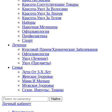
Красота Сопутствующие Товары
Красота-Уход За Волосами
Красота-Уход За Лицом
Красота-Уход За Телом
Наборы
Народная Медицина
Офтальмология
Профилактика
Спорт
Лечение
Курсовой Прием/Хронические Заболевания
Офтальмология
Уход (Лечение)
Уход (Предметы)
Семья
Дети От 3-Х Лет
Женское Здоровье
Мама И Малыш
Мужское Здоровье
Сезон, Импульс, Травма
Найти
Личный кабинет