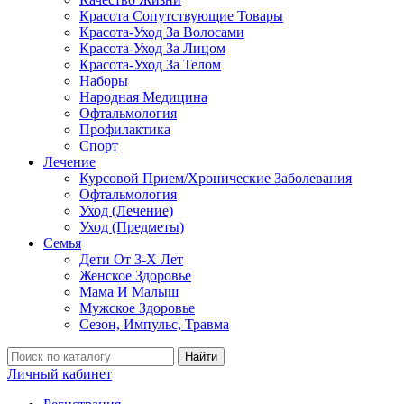
Красота Сопутствующие Товары
Красота-Уход За Волосами
Красота-Уход За Лицом
Красота-Уход За Телом
Наборы
Народная Медицина
Офтальмология
Профилактика
Спорт
Лечение
Курсовой Прием/Хронические Заболевания
Офтальмология
Уход (Лечение)
Уход (Предметы)
Семья
Дети От 3-Х Лет
Женское Здоровье
Мама И Малыш
Мужское Здоровье
Сезон, Импульс, Травма
Найти
Личный кабинет