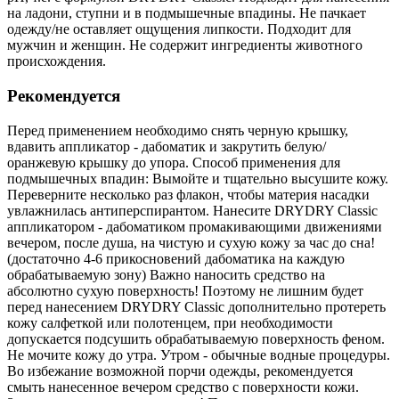
на ладони, ступни и в подмышечные впадины. Не пачкает
одежду/не оставляет ощущения липкости. Подходит для
мужчин и женщин. Не содержит ингредиенты животного
происхождения.
Рекомендуется
Перед применением необходимо снять черную крышку,
вдавить аппликатор - дабоматик и закрутить белую/
оранжевую крышку до упора. Способ применения для
подмышечных впадин: Вымойте и тщательно высушите кожу.
Переверните несколько раз флакон, чтобы материя насадки
увлажнилась антиперспирантом. Нанесите DRYDRY Classic
аппликатором - дабоматиком промакивающими движениями
вечером, после душа, на чистую и сухую кожу за час до сна!
(достаточно 4-6 прикосновений дабоматика на каждую
обрабатываемую зону) Важно наносить средство на
абсолютно сухую поверхность! Поэтому не лишним будет
перед нанесением DRYDRY Classic дополнительно протереть
кожу салфеткой или полотенцем, при необходимости
допускается подсушить обрабатываемую поверхность феном.
Не мочите кожу до утра. Утром - обычные водные процедуры.
Во избежание возможной порчи одежды, рекомендуется
смыть нанесенное вечером средство с поверхности кожи.