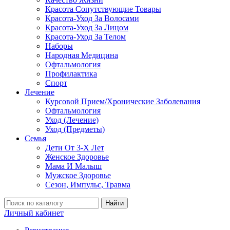
Красота Сопутствующие Товары
Красота-Уход За Волосами
Красота-Уход За Лицом
Красота-Уход За Телом
Наборы
Народная Медицина
Офтальмология
Профилактика
Спорт
Лечение
Курсовой Прием/Хронические Заболевания
Офтальмология
Уход (Лечение)
Уход (Предметы)
Семья
Дети От 3-Х Лет
Женское Здоровье
Мама И Малыш
Мужское Здоровье
Сезон, Импульс, Травма
Найти
Личный кабинет