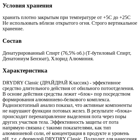
Условия хранения
хранить плотно закрытым при температуре от +5С до +25С
Не использовать вблизи открытого огня. Строго вертикальное
хранение.
Состав
Денатурированный Спирт (76,5% об.) (Т-бутиловый Спирт,
Денатониум Бензоат), Хлорид Алюминия.
Характеристика
DRYDRY Classic (ДРАЙДРАЙ Классик) - эффективное
средство длительного действия от обильного потоотделения.
В основе действия средства лежит «блок» пор посредством
формирования алюминиево-белкового комплекса.
Радиоизотопный анализ показал, что активные компоненты
не нарушают функции потовых желез. В результате «блока»
происходит перенаправление выделения пота через поры
других участков тела. Эффективность защиты от пота
напрямую связана с такими показателями, как тип
алюминиевой соли, её концентрация в продукте и уровень
pH, т.е. с формулой DRYDRY Classic. Подходит для нанесения