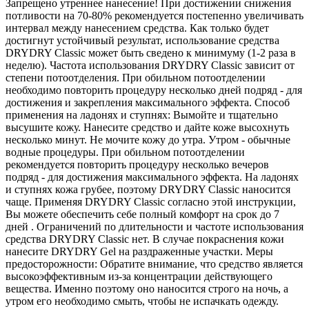
Запрещено утреннее нанесение! При достижении снижения
потливости на 70-80% рекомендуется постепенно увеличивать
интервал между нанесением средства. Как только будет
достигнут устойчивый результат, использование средства
DRYDRY Classic может быть сведено к минимуму (1-2 раза в
неделю). Частота использования DRYDRY Classic зависит от
степени потоотделения. При обильном потоотделении
необходимо повторить процедуру несколько дней подряд - для
достижения и закрепления максимального эффекта. Способ
применения на ладонях и ступнях: Вымойте и тщательно
высушите кожу. Нанесите средство и дайте коже высохнуть
несколько минут. Не мочите кожу до утра. Утром - обычные
водные процедуры. При обильном потоотделении
рекомендуется повторить процедуру несколько вечеров
подряд - для достижения максимального эффекта. На ладонях
и ступнях кожа грубее, поэтому DRYDRY Classic наносится
чаще. Применяя DRYDRY Classic согласно этой инструкции,
Вы можете обеспечить себе полный комфорт на срок до 7
дней . Ограничений по длительности и частоте использования
средства DRYDRY Classic нет. В случае покраснения кожи
нанесите DRYDRY Gel на раздраженные участки. Меры
предосторожности: Обратите внимание, что средство является
высокоэффективным из-за концентрации действующего
вещества. Именно поэтому оно наносится строго на ночь, а
утром его необходимо смыть, чтобы не испачкать одежду.