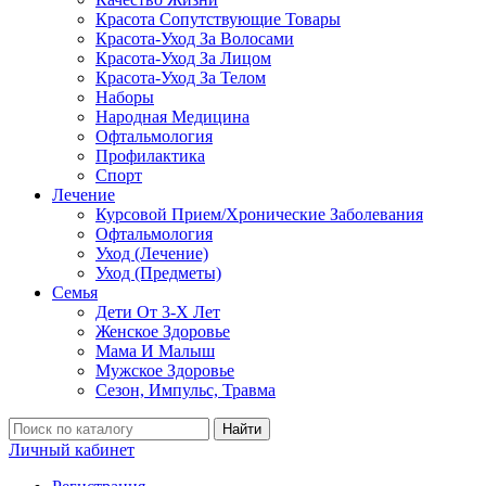
Красота Сопутствующие Товары
Красота-Уход За Волосами
Красота-Уход За Лицом
Красота-Уход За Телом
Наборы
Народная Медицина
Офтальмология
Профилактика
Спорт
Лечение
Курсовой Прием/Хронические Заболевания
Офтальмология
Уход (Лечение)
Уход (Предметы)
Семья
Дети От 3-Х Лет
Женское Здоровье
Мама И Малыш
Мужское Здоровье
Сезон, Импульс, Травма
Найти
Личный кабинет