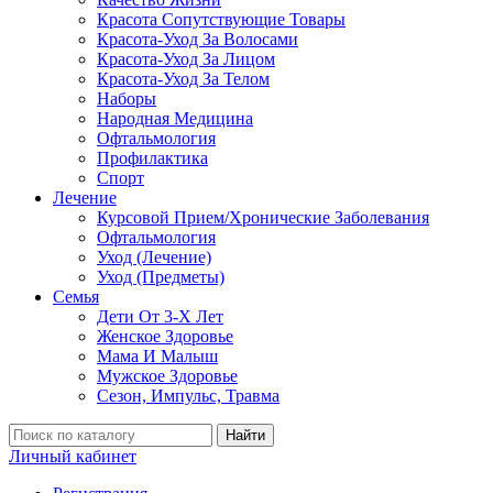
Красота Сопутствующие Товары
Красота-Уход За Волосами
Красота-Уход За Лицом
Красота-Уход За Телом
Наборы
Народная Медицина
Офтальмология
Профилактика
Спорт
Лечение
Курсовой Прием/Хронические Заболевания
Офтальмология
Уход (Лечение)
Уход (Предметы)
Семья
Дети От 3-Х Лет
Женское Здоровье
Мама И Малыш
Мужское Здоровье
Сезон, Импульс, Травма
Найти
Личный кабинет