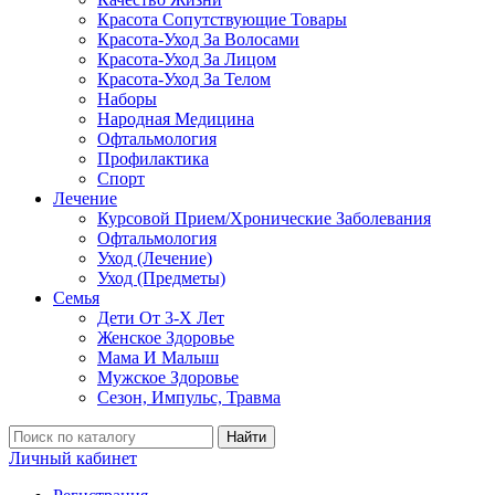
Красота Сопутствующие Товары
Красота-Уход За Волосами
Красота-Уход За Лицом
Красота-Уход За Телом
Наборы
Народная Медицина
Офтальмология
Профилактика
Спорт
Лечение
Курсовой Прием/Хронические Заболевания
Офтальмология
Уход (Лечение)
Уход (Предметы)
Семья
Дети От 3-Х Лет
Женское Здоровье
Мама И Малыш
Мужское Здоровье
Сезон, Импульс, Травма
Найти
Личный кабинет