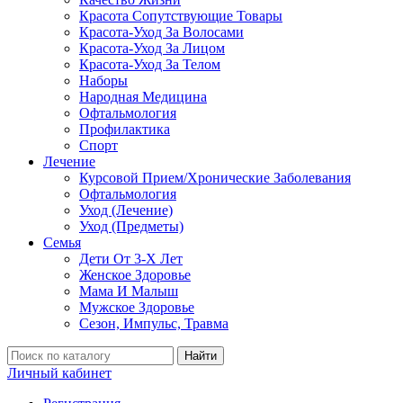
Красота Сопутствующие Товары
Красота-Уход За Волосами
Красота-Уход За Лицом
Красота-Уход За Телом
Наборы
Народная Медицина
Офтальмология
Профилактика
Спорт
Лечение
Курсовой Прием/Хронические Заболевания
Офтальмология
Уход (Лечение)
Уход (Предметы)
Семья
Дети От 3-Х Лет
Женское Здоровье
Мама И Малыш
Мужское Здоровье
Сезон, Импульс, Травма
Найти
Личный кабинет