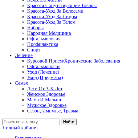
Красота Сопутствующие Товары
Красота-Уход За Волосами
Красота-Уход За Лицом
Красота-Уход За Телом
Наборы
Народная Медицина
Офтальмология
Профилактика
Спорт
Лечение
Курсовой Прием/Хронические Заболевания
Офтальмология
Уход (Лечение)
Уход (Предметы)
Семья
Дети От 3-Х Лет
Женское Здоровье
Мама И Малыш
Мужское Здоровье
Сезон, Импульс, Травма
Найти
Личный кабинет