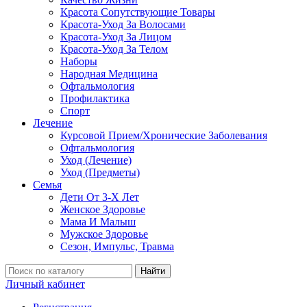
Красота Сопутствующие Товары
Красота-Уход За Волосами
Красота-Уход За Лицом
Красота-Уход За Телом
Наборы
Народная Медицина
Офтальмология
Профилактика
Спорт
Лечение
Курсовой Прием/Хронические Заболевания
Офтальмология
Уход (Лечение)
Уход (Предметы)
Семья
Дети От 3-Х Лет
Женское Здоровье
Мама И Малыш
Мужское Здоровье
Сезон, Импульс, Травма
Найти
Личный кабинет